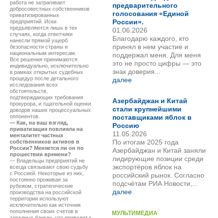
работа не затрагивает
предварительного
добросовестных собственников
голосования «Единой
приватизированных
России».
предприятий. Иски
предъявляются лишь в тех
01.06.2026
случаях, когда ответчики
Благодарю каждого, кто
нанесли прямой ущерб
принял в нем участие и
безопасности страны и
национальным интересам.
поддержал меня. Для меня
Все решения принимаются
это не просто цифры — это
индивидуально, исключительно
знак доверия...
в рамках открытых судебных
процедур после детального
далее
исследования всех
обстоятельств,
подтверждающих требования
Азербайджан и Китай
прокурора, и тщательной оценки
стали крупнейшими
доводов наших процессуальных
оппонентов.
поставщиками яблок в
— Как, на ваш взгляд,
Россию
приватизация повлияла на
11.05.2026
менталитет частных
По итогам 2025 года
собственников активов в
России? Меняется ли он по
Азербайджан и Китай заняли
прошествии времени?
лидирующие позиции среди
— Владельцы предприятий не
экспортёров яблок на
всегда связывают свою судьбу
с Россией. Некоторые из них,
российский рынок. Согласно
постоянно проживая за
подсчётам РИА Новости,...
рубежом, стратегические
далее
производства на российской
территории используют
исключительно как источник
пополнения своих счетов в
МУЛЬТИМЕДИА
западных банках, что приводит к