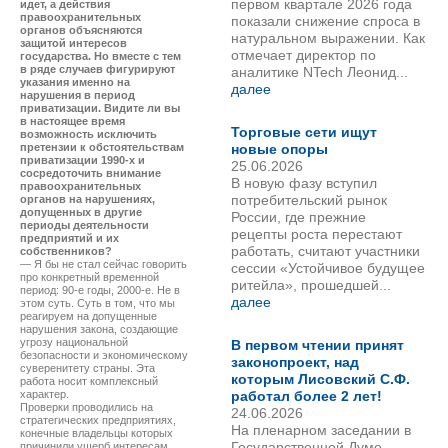
первом квартале 2026 года
идет, а действия
правоохранительных
показали снижение спроса в
органов объясняются
натуральном выражении. Как
защитой интересов
отмечает директор по
государства. Но вместе с тем
в ряде случаев фигурируют
аналитике NTech Леонид...
указания именно на
далее
нарушения в период
приватизации. Видите ли вы
в настоящее время
Торговые сети ищут
возможность исключить
претензии к обстоятельствам
новые опоры
приватизации 1990-х и
25.06.2026
сосредоточить внимание
В новую фазу вступил
правоохранительных
потребительский рынок
органов на нарушениях,
допущенных в другие
России, где прежние
периоды деятельности
рецепты роста перестают
предприятий и их
работать, считают участники
собственников?
— Я бы не стал сейчас говорить
сессии «Устойчивое будущее
про конкретный временной
ритейла», прошедшей...
период: 90-е годы, 2000-е. Не в
далее
этом суть. Суть в том, что мы
реагируем на допущенные
нарушения закона, создающие
угрозу национальной
В первом чтении принят
безопасности и экономическому
законопроект, над
суверенитету страны. Эта
которым Лисовский С.Ф.
работа носит комплексный
характер.
работал более 2 лет!
Проверки проводились на
24.06.2026
стратегических предприятиях,
На пленарном заседании в
конечные владельцы которых
Государственной Думе
причинили ущерб интересам