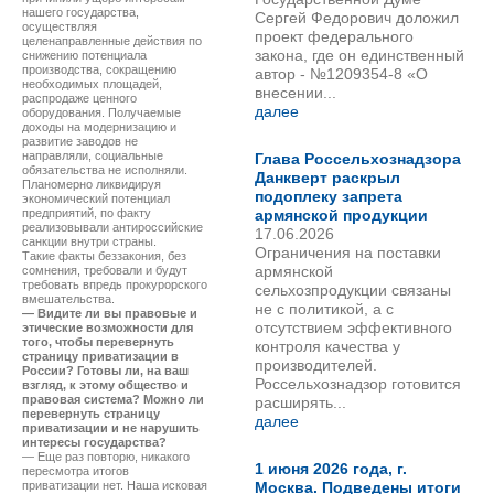
нашего государства,
Сергей Федорович доложил
осуществляя
проект федерального
целенаправленные действия по
закона, где он единственный
снижению потенциала
производства, сокращению
автор - №1209354-8 «О
необходимых площадей,
внесении...
распродаже ценного
далее
оборудования. Получаемые
доходы на модернизацию и
развитие заводов не
направляли, социальные
Глава Россельхознадзора
обязательства не исполняли.
Данкверт раскрыл
Планомерно ликвидируя
подоплеку запрета
экономический потенциал
предприятий, по факту
армянской продукции
реализовывали антироссийские
17.06.2026
санкции внутри страны.
Ограничения на поставки
Такие факты беззакония, без
армянской
сомнения, требовали и будут
требовать впредь прокурорского
сельхозпродукции связаны
вмешательства.
не с политикой, а с
— Видите ли вы правовые и
отсутствием эффективного
этические возможности для
того, чтобы перевернуть
контроля качества у
страницу приватизации в
производителей.
России? Готовы ли, на ваш
Россельхознадзор готовится
взгляд, к этому общество и
правовая система? Можно ли
расширять...
перевернуть страницу
далее
приватизации и не нарушить
интересы государства?
— Еще раз повторю, никакого
1 июня 2026 года, г.
пересмотра итогов
приватизации нет. Наша исковая
Москва. Подведены итоги