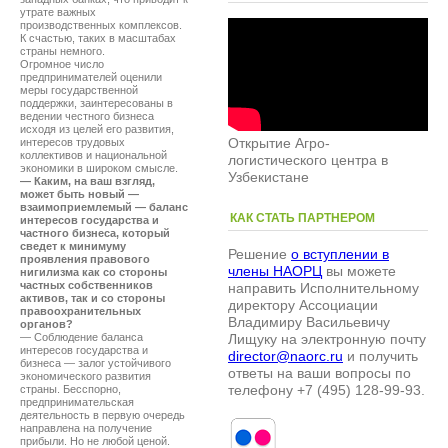
утрате важных
производственных комплексов.
К счастью, таких в масштабах
страны немного.
Огромное число
предпринимателей оценили
меры государственной
поддержки, заинтересованы в
ведении честного бизнеса
исходя из целей его развития,
Открытие Агро-
интересов трудовых
коллективов и национальной
логистического центра в
экономики в широком смысле.
Узбекистане
— Каким, на ваш взгляд,
может быть новый —
взаимоприемлемый — баланс
КАК СТАТЬ ПАРТНЕРОМ
интересов государства и
частного бизнеса, который
сведет к минимуму
Решение
о вступлении в
проявления правового
члены НАОРЦ
вы можете
нигилизма как со стороны
частных собственников
направить Исполнительному
активов, так и со стороны
директору Ассоциации
правоохранительных
Владимиру Васильевичу
органов?
— Соблюдение баланса
Лищуку на электронную почту
интересов государства и
director@naorc.ru
и получить
бизнеса — залог устойчивого
ответы на ваши вопросы по
экономического развития
телефону +7 (495) 128-99-93.
страны. Бесспорно,
предпринимательская
деятельность в первую очередь
направлена на получение
прибыли. Но не любой ценой.