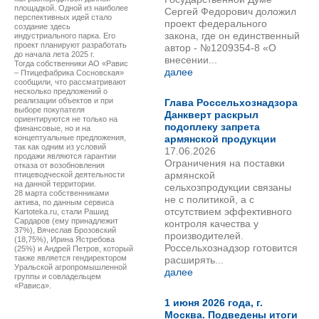
площадкой. Одной из наиболее
Сергей Федорович доложил
перспективных идей стало
проект федерального
создание здесь
закона, где он единственный
индустриального парка. Его
проект планируют разработать
автор - №1209354-8 «О
до начала лета 2025 г.
внесении...
Тогда собственники АО «Равис
далее
– Птицефабрика Сосновская»
сообщили, что рассматривают
несколько предложений о
реализации объектов и при
Глава Россельхознадзора
выборе покупателя
Данкверт раскрыл
ориентируются не только на
подоплеку запрета
финансовые, но и на
концептуальные предложения,
армянской продукции
так как одним из условий
17.06.2026
продажи являются гарантии
Ограничения на поставки
отказа от возобновления
армянской
птицеводческой деятельности
на данной территории.
сельхозпродукции связаны
28 марта собственниками
не с политикой, а с
актива, по данным сервиса
отсутствием эффективного
Kartoteka.ru, стали Рашид
Сардаров (ему принадлежит
контроля качества у
37%), Вячеслав Брозовский
производителей.
(18,75%), Ирина Ястребова
Россельхознадзор готовится
(25%) и Андрей Петров, который
также является гендиректором
расширять...
Уральской агропромышленной
далее
группы и совладельцем
«Рависа».
1 июня 2026 года, г.
Москва. Подведены итоги