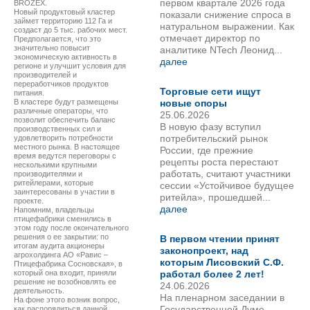
первом квартале 2026 года
BROZEX.
Новый продуктовый кластер
показали снижение спроса в
займет территорию 112 Га и
натуральном выражении. Как
создаст до 5 тыс. рабочих мест.
отмечает директор по
Предполагается, что это
значительно повысит
аналитике NTech Леонид...
экономическую активность в
далее
регионе и улучшит условия для
производителей и
переработчиков продуктов
Торговые сети ищут
питания.
В кластере будут размещены
новые опоры
различные операторы, что
25.06.2026
позволит обеспечить баланс
В новую фазу вступил
производственных сил и
потребительский рынок
удовлетворить потребности
местного рынка. В настоящее
России, где прежние
время ведутся переговоры с
рецепты роста перестают
несколькими крупными
работать, считают участники
производителями и
ритейлерами, которые
сессии «Устойчивое будущее
заинтересованы в участии в
ритейла», прошедшей...
проекте.
далее
Напомним, владельцы
птицефабрики сменились в
этом году после окончательного
решения о ее закрытии: по
В первом чтении принят
итогам аудита акционеры
законопроект, над
агрохолдинга АО «Равис –
которым Лисовский С.Ф.
Птицефабрика Сосновская», в
который она входит, приняли
работал более 2 лет!
решение не возобновлять ее
24.06.2026
деятельность.
На пленарном заседании в
На фоне этого возник вопрос,
Государственной Думе
как распорядиться данной