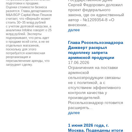
подготовки к продаже.
Сергей Федорович доложил
Оценки стоимости бизнеса
проект федерального
разнятся. Глава департамента
закона, где он единственный
M&A BGP Capital Иван Пешков
считает, что «Верный» может
автор - №1209354-8 «О
стоить 30–35 млрд рублей
внесении...
с учетом долговой нагрузки, а
далее
аналитики Infoline говорят о 25
млрд рублей. Эксперты
подчеркивают, что речь идет
о продаже всей сети, а не ее
Глава Россельхознадзора
отдельных магазинов,
Данкверт раскрыл
поскольку для этого
подоплеку запрета
потребуется комплексная
реорганизация и
армянской продукции
перезаключение аренды, что
17.06.2026
затруднит сделку.
Ограничения на поставки
армянской
сельхозпродукции связаны
не с политикой, а с
отсутствием эффективного
контроля качества у
производителей.
Россельхознадзор готовится
расширять...
далее
1 июня 2026 года, г.
Москва. Подведены итоги