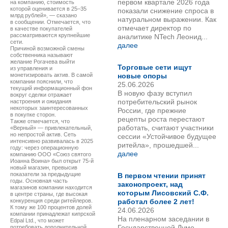
первом квартале 2026 года
на компанию, стоимость
которой оценивается в 25–35
показали снижение спроса в
млрд рублей», — сказано
натуральном выражении. Как
в сообщении. Отмечается, что
отмечает директор по
в качестве покупателей
рассматриваются крупнейшие
аналитике NTech Леонид...
сети.
далее
Причиной возможной смены
собственника называют
желание Рогачева выйти
Торговые сети ищут
из управления и
монетизировать актив. В самой
новые опоры
компании пояснили, что
25.06.2026
текущий информационный фон
В новую фазу вступил
вокруг сделки отражает
потребительский рынок
настроения и ожидания
некоторых заинтересованных
России, где прежние
в покупке сторон.
рецепты роста перестают
Также отмечается, что
работать, считают участники
«Верный» — привлекательный,
но непростой актив. Сеть
сессии «Устойчивое будущее
интенсивно развивалась в 2025
ритейла», прошедшей...
году: через операционную
далее
компанию ООО «Союз святого
Иоанна Воина» был открыт 75-й
новый магазин, превысив
показатели за предыдущие
В первом чтении принят
годы. Основная часть
законопроект, над
магазинов компании находится
которым Лисовский С.Ф.
в центре страны, где высокая
конкуренция среди ритейлеров.
работал более 2 лет!
К тому же 100 процентов долей
24.06.2026
компании принадлежат кипрской
На пленарном заседании в
Edpal Ltd., что может
Государственной Думе
потребовать дополнительной